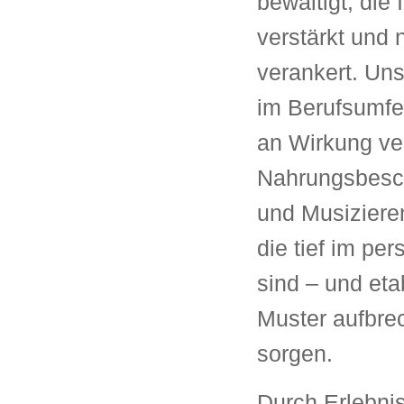
bewältigt, die
verstärkt und 
verankert. Uns
im Berufsumfe
an Wirkung ver
Nahrungsbesc
und Musizieren
die tief im pe
sind – und etab
Muster aufbre
sorgen.
Durch Erlebnis